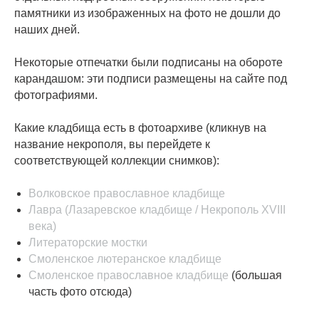
памятники из изображенных на фото не дошли до
наших дней.
Некоторые отпечатки были подписаны на обороте
карандашом: эти подписи размещены на сайте под
фотографиями.
Какие кладбища есть в фотоархиве (кликнув на
название некрополя, вы перейдете к
соответствующей коллекции снимков):
Волковское православное кладбище
Лавра (Лазаревское кладбище / Некрополь XVIII
века)
Литераторские мостки
Смоленское лютеранское кладбище
Смоленское православное кладбище
(большая
часть фото отсюда)