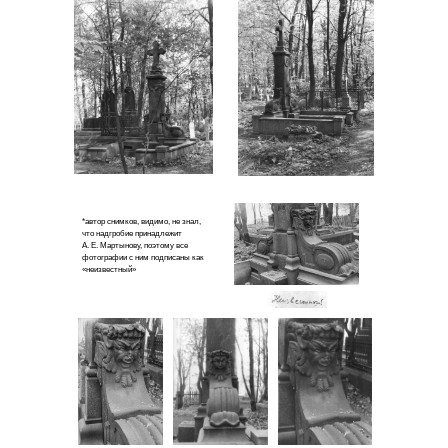
*автор снимков, видимо, не знал,
что надгробие принадлежит
А. Е. Мартынову, поэтому все
фотографии с ним подписаны как
«неизвестный»