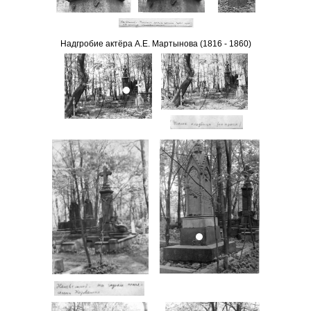
Надгробие актёра А.Е. Мартынова (1816 - 1860)