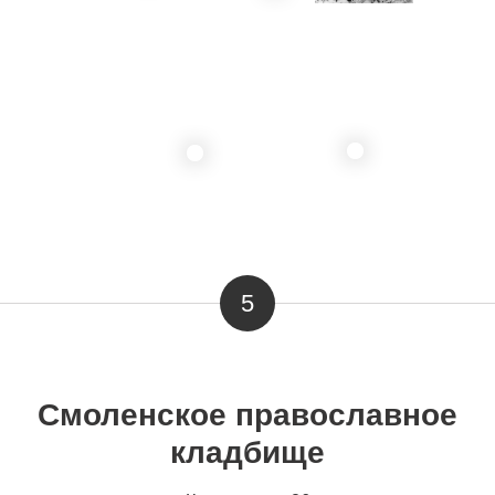
4.12
4.11
5
Смоленское православное
кладбище