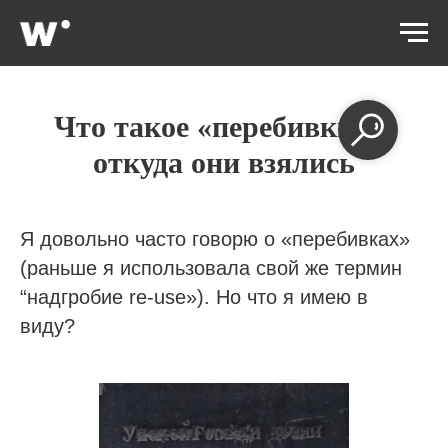
SEPTEMBER 29, 2021
Что такое
«
перебивки
»
и
откуда они взялись
Я довольно часто говорю о «перебивках»
(раньше я использовала свой же термин
“надгробие re-use»). Но что я имею в
виду?